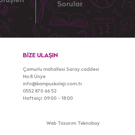
örüşleri
Sorular
BİZE ULAŞIN
Çamurlu mahallesi Saray caddesi
No:8 Ünye
info@kampuskoleji.com.tr
0552 870 66 52
Haftaiçi: 09:00 - 18:00
Web Tasarım
Teknobay