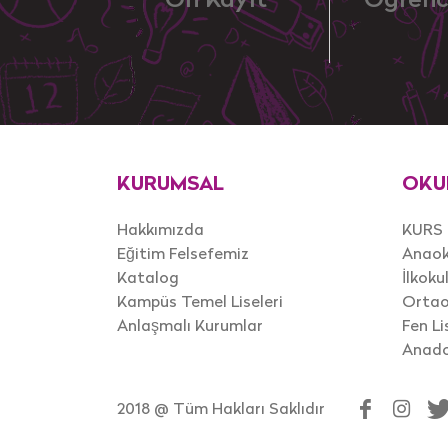
Ön Kayıt
Öğrenc
KURUMSAL
OKU
Hakkımızda
KURS
Eğitim Felsefemiz
Anaok
Katalog
İlkoku
Kampüs Temel Liseleri
Ortao
Anlaşmalı Kurumlar
Fen Li
Anadol
2018 @ Tüm Hakları Saklıdır