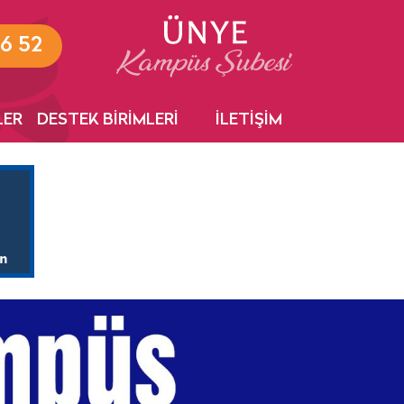
6 52
LER
DESTEK BİRİMLERİ
İLETİŞİM