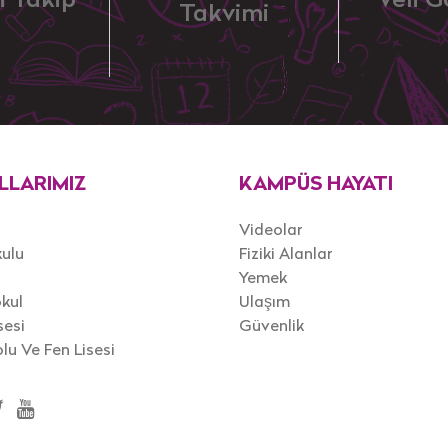
i Takip
Veli G
Takvimi
LLARIMIZ
KAMPÜS HAYATI
Videolar
ulu
Fiziki Alanlar
l
Yemek
kul
Ulaşım
sesi
Güvenlik
u Ve Fen Lisesi