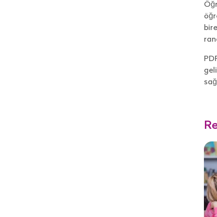
Öğr
öğr
bir
ran
PDR
gel
sağ
Re