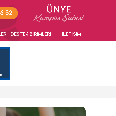
6 52
LER
DESTEK BİRİMLERİ
İLETİŞİM