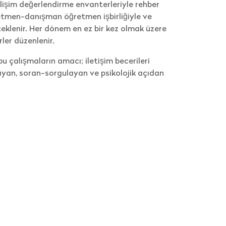
elişim değerlendirme envanterleriyle rehber
etmen-danışman öğretmen işbirliğiyle ve
steklenir. Her dönem en ez bir kez olmak üzere
rler düzenlenir.
u çalışmaların amacı; iletişim becerileri
anıyan, soran-sorgulayan ve psikolojik açıdan