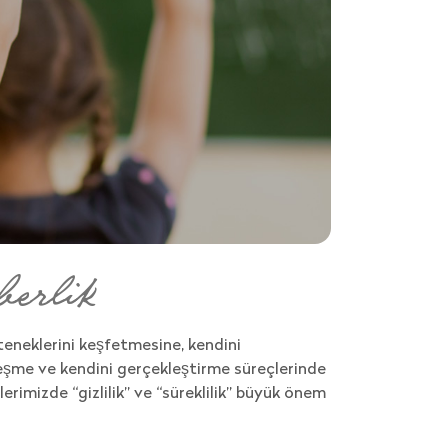
berlik
eteneklerini keşfetmesine, kendini
şme ve kendini gerçekleştirme süreçlerinde
erimizde “gizlilik” ve “süreklilik” büyük önem