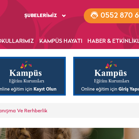
0552 870 6
ŞUBELERİMİZ
OKULLARIMIZ
KAMPÜS HAYATI
HABER & ETKİNLİK
Danışma Ve Rerhberlik