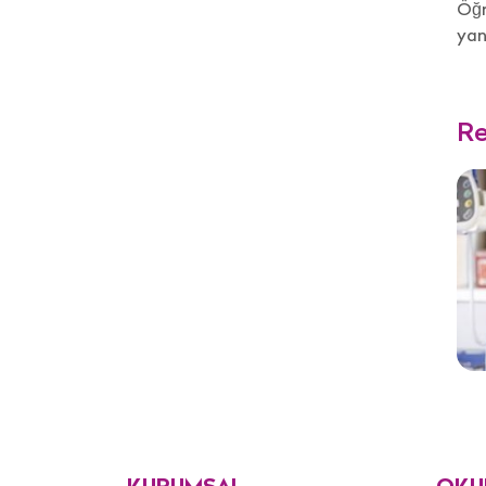
Öğr
yan
Re