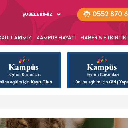
0552 870 6
ŞUBELERİMİZ
OKULLARIMIZ
KAMPÜS HAYATI
HABER & ETKİNLİK
i