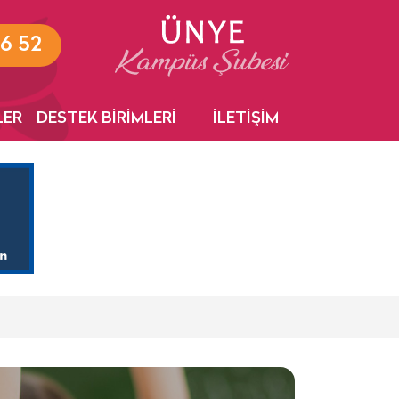
6 52
LER
DESTEK BİRİMLERİ
İLETİŞİM